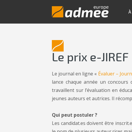
À
Le prix e-JIREF
Le journal en ligne «
Évaluer – Journ
lance chaque année un concours de 
travaillent sur l’évaluation en édu
jeunes auteurs et autrices. Il récom
Qui peut postuler ?
Les candidat.es doivent être inscri
le nom de plusieurs auteur.rices ma