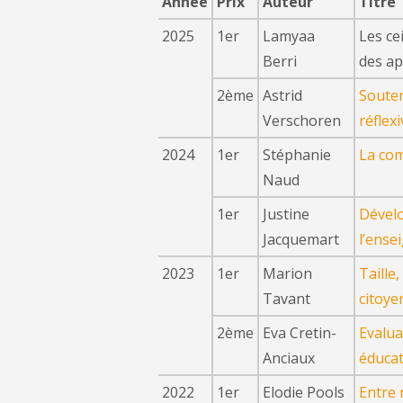
Année
Prix
Auteur
Titre
2025
1er
Lamyaa
Les ce
Berri
des ap
2ème
Astrid
Souten
Verschoren
réflex
2024
1er
Stéphanie
La com
Naud
1er
Justine
Dévelo
Jacquemart
l’ense
2023
1er
Marion
Taille
Tavant
citoye
2ème
Eva Cretin-
Evalua
Anciaux
éducat
2022
1er
Elodie Pools
Entre 