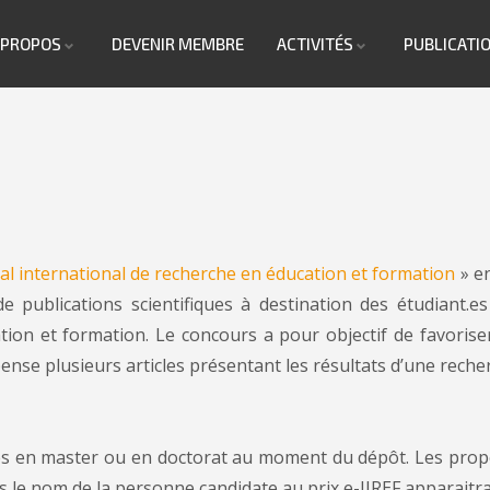
 PROPOS
DEVENIR MEMBRE
ACTIVITÉS
PUBLICATI
al international de recherche en éducation et formation
» e
publications scientifiques à destination des étudiant.es
cation et formation. Le concours a pour objectif de favorise
pense plusieurs articles présentant les résultats d’une rech
t.es en master ou en doctorat au moment du dépôt. Les propo
is le nom de la personne candidate au prix e-JIREF apparaitr