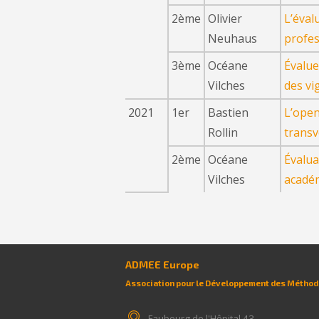
2ème
Olivier
L’éval
Neuhaus
profes
3ème
Océane
Évalue
Vilches
des vi
2021
1er
Bastien
L’open
Rollin
transv
2ème
Océane
Évalua
Vilches
académ
ADMEE Europe
Association pour le Développement des Méthodo
Faubourg de l'Hôpital 43