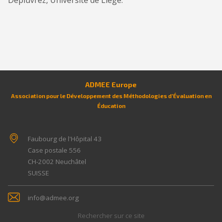
Depluvrez, Université de Liège.
ADMEE Europe
Association pour le Développement des Méthodologies d’Évaluation en
Éducation
Faubourg de l'Hôpital 43
Case postale 556
CH-2002
Neuchâtel
SUISSE
info@admee.org
Rechercher sur ce site