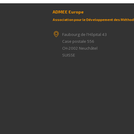
ADMEE Europe
Association pour le Développement des Méthodo
Faubourg de l'Hôpital 43
Case postale 556
CH-2002
Neuchâtel
SUISSE