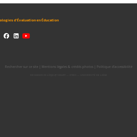
logies d’Évaluation en Éducation
Rechercher sur ce site
|
Mentions légales & crédits photos
|
Politique d’accessibilité
DESIGNED IN
LÎDJE
@
SMART — IFRES — UNIVERSITÉ DE LIÈGE