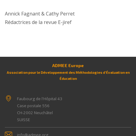
Annick Fagnant & Cathy Perret
Rédactrices de la revue E-jiref
ADMEE Europe
Association pour le Développement des Méthodologies d’Évaluation en
Éducation
Faubourg de l'Hôpital 43
Case postale 556
CH-2002
Neuchâtel
SUISSE
info@admee.org