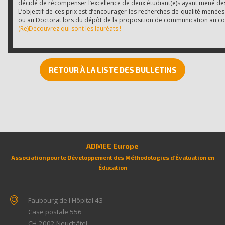
décidé de récompenser l’excellence de deux étudiant(e)s ayant mené des 
L’objectif de ces prix est d’encourager les recherches de qualité menées
ou au Doctorat lors du dépôt de la proposition de communication au co
(Re)Découvrez qui sont les lauréats !
RETOUR À LA LISTE DES BULLETINS
ADMEE Europe
Association pour le Développement des Méthodologies d’Évaluation en
Éducation
Faubourg de l'Hôpital 43
Case postale 556
CH-2002
Neuchâtel