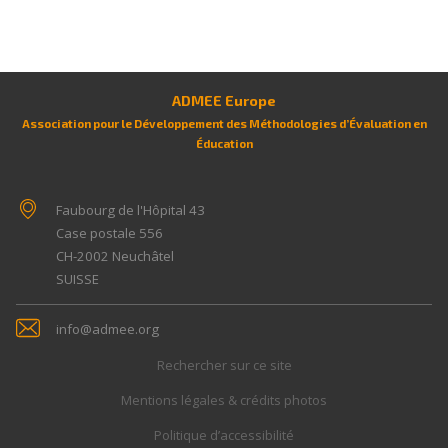
ADMEE Europe
Association pour le Développement des Méthodologies d’Évaluation en
Éducation
Faubourg de l'Hôpital 43
Case postale 556
CH-2002
Neuchâtel
SUISSE
info@admee.org
Rechercher sur ce site
Mentions légales & crédits photos
Politique d’accessibilité