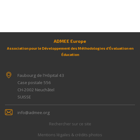
ADMEE Europe
Association pour le Développement des Méthodologies d’Évaluation en
Éducation
Faubourg de l'Hôpital 43
Case postale 556
CH-2002
Neuchâtel
SUISSE
info@admee.org
Rechercher sur ce site
Mentions légales & crédits photos